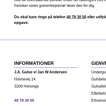
hvordan vores gulventreprenør løser den for dig.
Du skal bare ringe på telefon
40 79 30 50
eller udfy
opgave.
INFORMATIONER
GENV
J.A. Gulve v/ Jan W Andersen
Undergu
Holmevej 14
Gulvbel
3200 Helsinge
Gulvafsl
Efterbeh
40 79 30 50
Erhverv