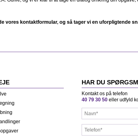
lde vores kontaktformular, og så tager vi en uforpligtende s
EJE
HAR DU SPØRGSM
Kontakt os på telefon
lve
40 79 30 50
eller udfyld k
ægning
Navn*
ibning
(Required)
andlinger
Telefon*
sopgaver
(Required)