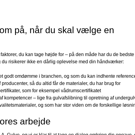
m på, når du skal vælge en
faktorer, du kan tage højde for – på den måde har du de bedste
g du risikerer ikke en dårlig oplevelse med din håndværker:
r et godt omdømme i branchen, og som du kan indhente referenc
producenter, så du altid får de materialer, du har brug for
ertifikater, som for eksempel vådrumscertifikatet
f kompetencer – lige fra gulvafslibning til opretning af undergul
litetsmaterialer, og som har stor viden om de forskellige løsni
ores arbejde
A. Gulve, og vi er klar til at tage en dialog omkring din opgave,