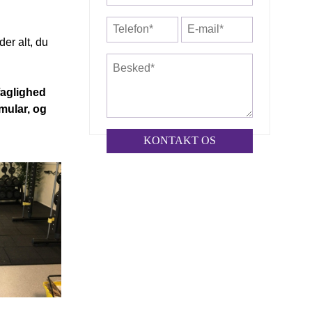
(Required)
Telefon*
E-
mail*
der alt, du
(Required)
(Required)
Besked*
(Required)
faglighed
mular, og