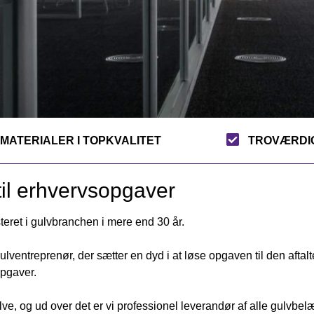
MATERIALER I TOPKVALITET
TROVÆRDIG
til erhvervsopgaver
teret i gulvbranchen i mere end 30 år.
ulventreprenør, der sætter en dyd i at løse opgaven til den aftalte
pgaver.
lve, og ud over det er vi professionel leverandør af alle gulvbe