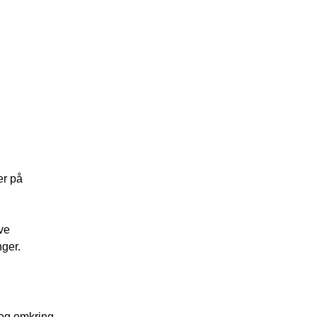
er på
ve
nger.
 og omkring